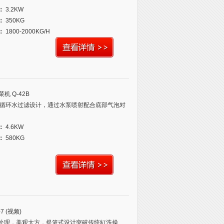
：
3.2KW
：
350KG
：
1800-2000KG/H
 Q-42B
槽式循环水过滤设计，通过水泵喷射配合底部气泡对
：
4.6KW
：
580KG
 (视频)
砂处理，美观大方，提篮式设计突破传统缸洗操