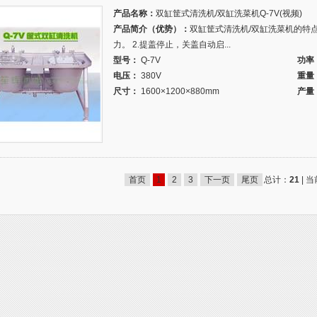
产品名称：
双缸筐式清洗机/双缸洗菜机Q-7V(视频)
产品简介（优势）：
双缸筐式清洗机/双缸洗菜机的特点
力。 2.提盖停止，关盖自动启...
型号：
Q-7V
功率
电压：
380V
重量
尺寸：
1600×1200×880mm
产量
首页
1
2
3
下一页
尾页
总计：
21
| 