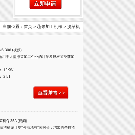
当前位置：
首页
>
蔬果加工机械
>
洗菜机
306 (视频)
设备适用于大型净菜加工企业的叶菜及球根茎类前加
：
12KW
：
2.5T
Q-35A (视频)
长清洗槽设计增*强清洗有*效时长；增加除杂排渣