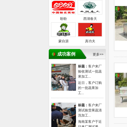
盼盼
西湖春天
蒙自源
真功夫
成功案例
更多>>
标题：
客户来厂
验收测试一批蔬
果加工...
近日，客户订购
的一批蔬果加
工...
标题：
客户来厂
测试验货果蔬清
洗加工...
海南某客户于近
日来厂测试果