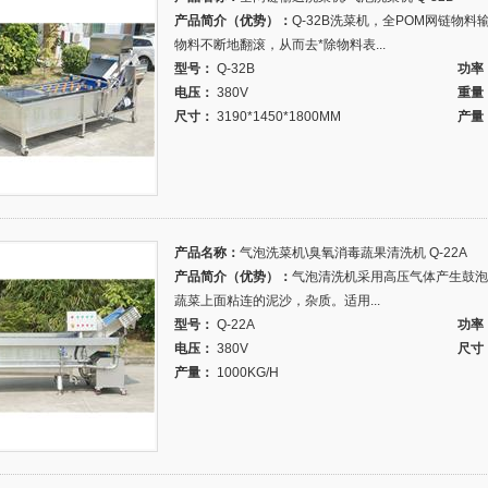
产品简介（优势）：
Q-32B洗菜机，全POM网链物
物料不断地翻滚，从而去*除物料表...
型号：
Q-32B
功率
电压：
380V
重量
尺寸：
3190*1450*1800MM
产量
产品名称：
气泡洗菜机\臭氧消毒蔬果清洗机 Q-22A
产品简介（优势）：
气泡清洗机采用高压气体产生鼓泡
蔬菜上面粘连的泥沙，杂质。适用...
型号：
Q-22A
功率
电压：
380V
尺寸
产量：
1000KG/H