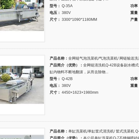
型号：
Q-35A
功率
电压：
380V
重量
尺寸：
3300*1090*1180MM
产量
产品名称：
全网链气泡洗菜机/气泡洗菜机/ 网链输送洗菜机
产品简介（优势）：
全网链清洗机Q-42B设备副水
缸内物料不断地翻滚，从而去除物...
型号：
Q-42B
功率
电压：
380V
重量
尺寸：
4450×1623×1980mm
产品名称：
单缸洗菜机/单缸筐式清洗机/ 筐式洗菜机 Q-7
产品简介（优势）：
本公司单缸洗菜机Q-7不锈钢喷