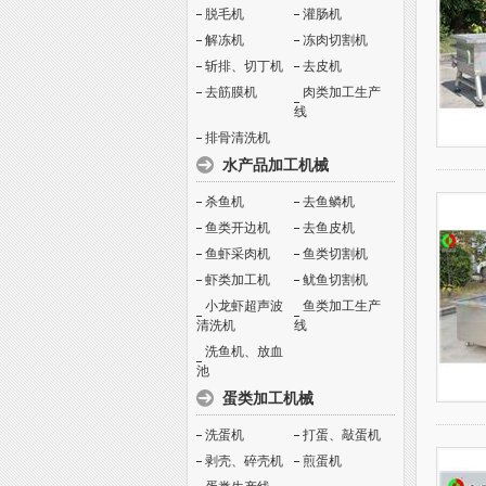
脱毛机
灌肠机
解冻机
冻肉切割机
斩排、切丁机
去皮机
去筋膜机
肉类加工生产
线
排骨清洗机
水产品加工机械
杀鱼机
去鱼鳞机
鱼类开边机
去鱼皮机
鱼虾采肉机
鱼类切割机
虾类加工机
鱿鱼切割机
小龙虾超声波
鱼类加工生产
清洗机
线
洗鱼机、放血
池
蛋类加工机械
洗蛋机
打蛋、敲蛋机
剥壳、碎壳机
煎蛋机