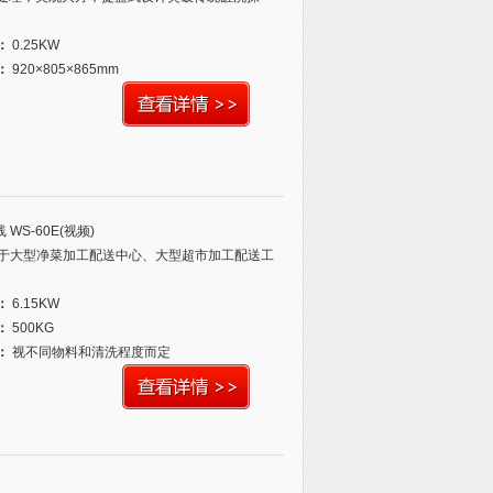
：
0.25KW
：
920×805×865mm
S-60E(视频)
适用于大型净菜加工配送中心、大型超市加工配送工
：
6.15KW
：
500KG
：
视不同物料和清洗程度而定