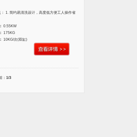
： 1. 简约易清洗设计，高度低方便工人操作省
：
0.55KW
：
175KG
：
10KG/次(双缸)
当前：
1/3