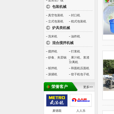
蛋类生产线
包装机械
真空包装机
封口机
立式包装机
枕式包装机
炉具类机械
洗米机
油炸机
混合搅拌机械
搅拌机
打浆机
炒食、夹层锅
果汁机、浆渣
分离机
斩拌机
和面机压面机
滚揉机
饺子机包子机
荣誉客户
更多>>
麦德龍
人人乐