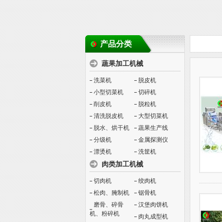
产品分类
蔬果加工机械
洗菜机
脱皮机
小型切菜机
切碎机
削皮机
脱粒机
清洗脱皮机
大型切菜机
脱水、烘干机
蔬果生产线
分级机
金属探测仪
漂烫机
洗筐机
肉类加工机械
切肉机
绞肉机
松肉、腌制机
锯骨机
磨骨、碎骨
汉堡肉饼机
机、粉碎机
肉丸成型机