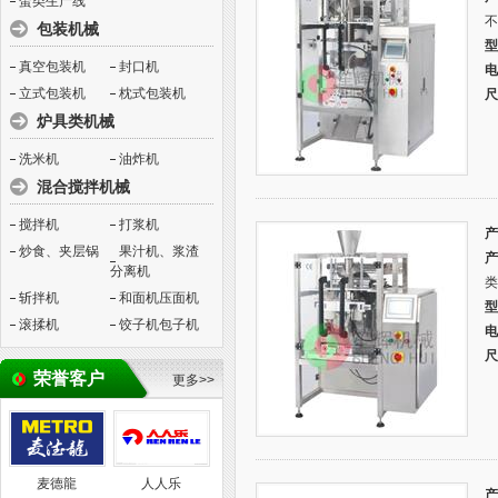
蛋类生产线
不
包装机械
型
真空包装机
封口机
电
立式包装机
枕式包装机
尺
炉具类机械
洗米机
油炸机
混合搅拌机械
搅拌机
打浆机
产
炒食、夹层锅
果汁机、浆渣
产
分离机
类
斩拌机
和面机压面机
型
滚揉机
饺子机包子机
电
尺
荣誉客户
更多>>
麦德龍
人人乐
产