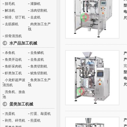
脱毛机
灌肠机
型
解冻机
冻肉切割机
电
斩排、切丁机
去皮机
尺
去筋膜机
肉类加工生产
线
排骨清洗机
水产品加工机械
杀鱼机
去鱼鳞机
产
鱼类开边机
去鱼皮机
产
完
鱼虾采肉机
鱼类切割机
型
虾类加工机
鱿鱼切割机
电
小龙虾超声波
鱼类加工生产
尺
清洗机
线
洗鱼机、放血
池
蛋类加工机械
洗蛋机
打蛋、敲蛋机
产
剥壳、碎壳机
煎蛋机
产