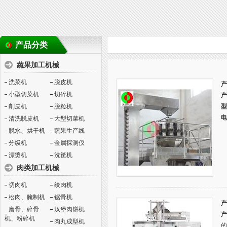
产品分类
蔬果加工机械
洗菜机
脱皮机
产
小型切菜机
切碎机
产
削皮机
脱粒机
型
电
清洗脱皮机
大型切菜机
脱水、烘干机
蔬果生产线
分级机
金属探测仪
漂烫机
洗筐机
肉类加工机械
切肉机
绞肉机
松肉、腌制机
锯骨机
产
磨骨、碎骨
汉堡肉饼机
产
机、粉碎机
肉丸成型机
的