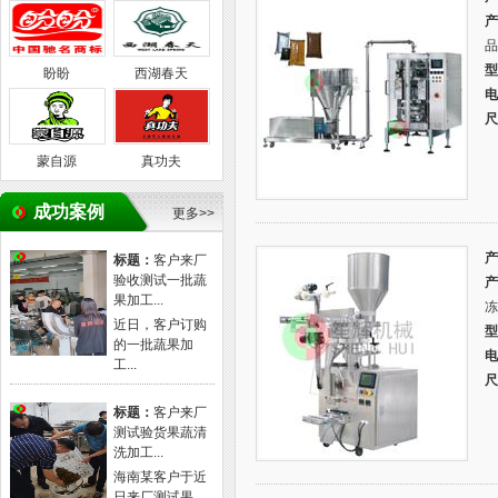
产
品
型
盼盼
西湖春天
电
尺
蒙自源
真功夫
成功案例
更多>>
产
标题：
客户来厂
验收测试一批蔬
产
果加工...
冻
近日，客户订购
型
的一批蔬果加
电
工...
尺
标题：
客户来厂
测试验货果蔬清
洗加工...
海南某客户于近
日来厂测试果